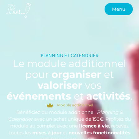
Menu
PLANNING ET CALENDRIER
Le module additionnel
pour
organiser
et
valoriser
vos
événements
et
activités
.
Module additionnel
Bénéficiez du module additionnel
Planning &
Calendrier
avec un achat unique de
150€
. Profitez du
module au complet avec une
licence à vie
, recevez
toutes les
mises à jour
et
nouvelles fonctionnalités