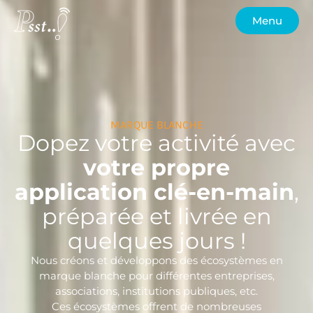
Menu
MARQUE BLANCHE
Dopez votre activité avec
votre propre
application clé-en-main
,
préparée et livrée en
quelques jours !
Nous créons et développons des écosystèmes en
marque blanche pour différentes entreprises,
associations, institutions publiques, etc.
Ces écosystèmes offrent de nombreuses